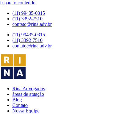
Advogado Trabalhista em São 
Ir para o conteúdo
(11) 99435-0315
(11) 3392-7510
contato@rina.adv.br
(11) 99435-0315
(11) 3392-7510
contato@rina.adv.br
Rina Advogados
áreas de atuação
Blog
Contato
Nossa Equipe