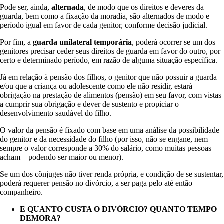
Pode ser, ainda,
alternada
, de modo que os direitos e deveres da
guarda, bem como a fixação da moradia, são alternados de modo e
período igual em favor de cada genitor, conforme decisão judicial.
Por fim, a
guarda unilateral temporária
, poderá ocorrer se um dos
genitores precisar ceder seus direitos de guarda em favor do outro, por
certo e determinado período, em razão de alguma situação específica.
Já em relação à pensão dos filhos, o genitor que não possuir a guarda
e/ou que a criança ou adolescente como ele não residir, estará
obrigação na prestação de alimentos (pensão) em seu favor, com vistas
a cumprir sua obrigação e dever de sustento e propiciar o
desenvolvimento saudável do filho.
O valor da pensão é fixado com base em uma análise da possibilidade
do genitor e da necessidade do filho (por isso, não se engane, nem
sempre o valor corresponde a 30% do salário, como muitas pessoas
acham – podendo ser maior ou menor).
Se um dos cônjuges não tiver renda própria, e condição de se sustentar,
poderá requerer pensão no divórcio, a ser paga pelo até então
companheiro.
E QUANTO CUSTA O DIVÓRCIO? QUANTO TEMPO
DEMORA?