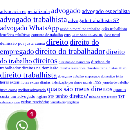
advogado
advogado especialista
advocacia especializada
advogado trabalhista
advogado trabalhista SP
advogado WhatsApp
ação trabalhista
assédio moral no trabalho
contrato de trabalho
ctps
benefícios trabalhistas
dano moral
CTPS SEM REGISTRO
direito
direito do
demissão por justa causa
direito do trabalhador
empregado
direito
direitos
do trabalho
direitos do
direitos do bancário
trabalhador
direitos na demissão
direitos trabalhistas 2026
direitos rescisórios
direito trabalhista
empregado doméstico
doença no trabalho
férias
horas extras
horas extras diárias
indenização por danos morais
INSS
jornada de trabalho
quais são meus direitos
quanto
justa causa
melhor advogado
tenho direitos?
custa um advogado
registro
STF
TST
trabalho sem registro
verbas rescisórias
vínculo empregatício
vale transporte