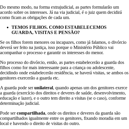
Do mesmo modo, na forma extrajudicial, as partes formularão um
acordo sobre os interesses. Já na via judicial, é o juiz quem decidirá
como ficam as obrigações de cada um.
TEMOS FILHOS. COMO ESTABELECEMOS
GUARDA, VISITAS E PENSÃO?
Se os filhos forem menores ou incapazes, como já falamos, o divórcio
deverá ser feito na justiça, isso porque o Ministério Público vai
acompanhar o processo e garantir os interesses do menor.
No processo do divórcio, então, as partes estabelecerão a guarda dos
filhos como for mais interessante para a criança ou adolescente,
decidindo onde estabelecerão residência, se haverá visitas, se ambos os
genitores exercerão a guarda etc.
A guarda pode ser
unilateral
, quando apenas um dos genitores exerce
a guarda (exercício dos direitos e deveres de saúde, desenvolvimento,
educação e lazer), e o outro tem direito a visitas (se o caso), conforme
determinação judicial.
Pode ser
compartilhada
, onde os direitos e deveres da guarda são
compartilhados igualmente entre os genitores, fixando moradia em um
local e havendo o direito de visitas do outro.