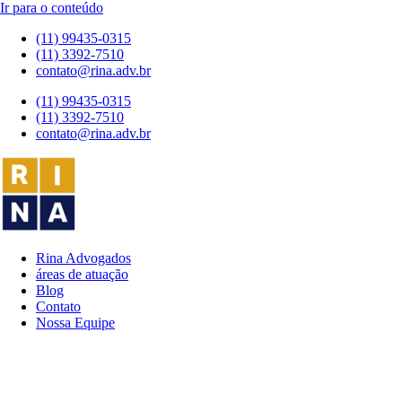
Ir para o conteúdo
(11) 99435-0315
(11) 3392-7510
contato@rina.adv.br
(11) 99435-0315
(11) 3392-7510
contato@rina.adv.br
Rina Advogados
áreas de atuação
Blog
Contato
Nossa Equipe