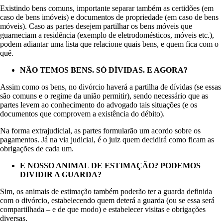
Existindo bens comuns, importante separar também as certidões (em
caso de bens imóveis) e documentos de propriedade (em caso de bens
móveis). Caso as partes desejem partilhar os bens móveis que
guarneciam a residência (exemplo de eletrodomésticos, móveis etc.),
podem adiantar uma lista que relacione quais bens, e quem fica com o
quê.
NÃO TEMOS BENS. SÓ DÍVIDAS. E AGORA?
Assim como os bens, no divórcio haverá a partilha de dívidas (se essas
são comuns e o regime da união permitir), sendo necessário que as
partes levem ao conhecimento do advogado tais situações (e os
documentos que comprovem a existência do débito).
Na forma extrajudicial, as partes formularão um acordo sobre os
pagamentos. Já na via judicial, é o juiz quem decidirá como ficam as
obrigações de cada um.
E NOSSO ANIMAL DE ESTIMAÇÃO? PODEMOS
DIVIDIR A GUARDA?
Sim, os animais de estimação também poderão ter a guarda definida
com o divórcio, estabelecendo quem deterá a guarda (ou se essa será
compartilhada – e de que modo) e estabelecer visitas e obrigações
diversas.