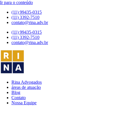
Ir para o conteúdo
(11) 99435-0315
(11) 3392-7510
contato@rina.adv.br
(11) 99435-0315
(11) 3392-7510
contato@rina.adv.br
Rina Advogados
áreas de atuação
Blog
Contato
Nossa Equipe