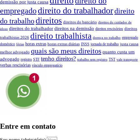
direito
direito do
demissão por justa causa
direito do trabalhador
empregado
direito
direitos
do trabalho
direitos do bancário
direitos do cuidador de
direitos do trabalhador
direitos na demissão
direitos
direitos rescisórios
idoso
direito trabalhista
trabalhistas 2026
empregado
doença no trabalho
horas extras
horas extras diárias
justa causa
doméstico
INSS
jornada de trabalho
férias
quais são meus direitos
quanto custa um
melhor advogado
tenho direitos?
advogado
registro
STF
TST
trabalho sem registro
vale transporte
verbas rescisórias
vínculo empregatício
Entre em contato
Seu nome (obrigatório)