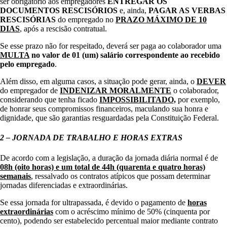
ser obrigatório aos empregadores
ENTREGAR OS
DOCUMENTOS RESCISÓRIOS
e, ainda,
PAGAR AS VERBAS
RESCISÓRIAS
do empregado no
PRAZO MÁXIMO DE 10
DIAS
, após a rescisão contratual.
Se esse prazo não for respeitado, deverá ser paga ao colaborador uma
MULTA
no valor de 01 (um) salário correspondente ao recebido
pelo empregado
.
Além disso, em alguma casos, a situação pode gerar, ainda, o
DEVER
do empregador de
INDENIZAR MORALMENTE
o colaborador,
considerando que tenha ficado
IMPOSSIBILITADO,
por exemplo,
de honrar seus compromissos financeiros, maculando sua honra e
dignidade, que são garantias resguardadas pela Constituição Federal.
2 – JORNADA DE TRABALHO E HORAS EXTRAS
De acordo com a legislação, a duração da jornada diária normal é de
08h (oito horas) e um total de 44h (quarenta e quatro horas)
semanais
, ressalvado os contratos atípicos que possam determinar
jornadas diferenciadas e extraordinárias.
Se essa jornada for ultrapassada, é devido o pagamento de
horas
extraordinárias
com o acréscimo mínimo de 50% (cinquenta por
cento), podendo ser estabelecido percentual maior mediante contrato