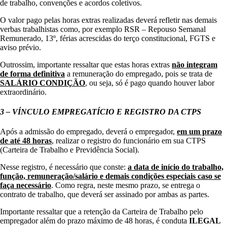
de trabalho, convenções e acordos coletivos.
O valor pago pelas horas extras realizadas deverá refletir nas demais
verbas trabalhistas como, por exemplo RSR – Repouso Semanal
Remunerado, 13º, férias acrescidas do terço constitucional, FGTS e
aviso prévio.
Outrossim, importante ressaltar que estas horas extras
não integram
de forma definitiva
a remuneração do empregado, pois se trata de
SALÁRIO CONDIÇÃO
, ou seja, só é pago quando houver labor
extraordinário.
3 – VÍNCULO EMPREGATÍCIO E REGISTRO DA CTPS
Após a admissão do empregado, deverá o empregador,
em um prazo
de até 48 horas
, realizar o registro do funcionário em sua CTPS
(Carteira de Trabalho e Previdência Social).
Nesse registro, é necessário que conste:
a data de início do trabalho,
função, remuneração/salário e demais condições especiais caso se
faça necessário
. Como regra, neste mesmo prazo, se entrega o
contrato de trabalho, que deverá ser assinado por ambas as partes.
Importante ressaltar que a retenção da Carteira de Trabalho pelo
empregador além do prazo máximo de 48 horas, é conduta
ILEGAL