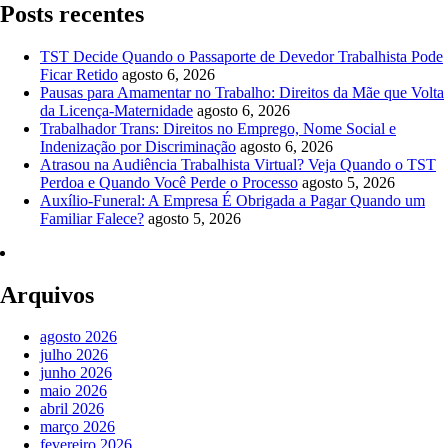
Posts recentes
TST Decide Quando o Passaporte de Devedor Trabalhista Pode
Ficar Retido
agosto 6, 2026
Pausas para Amamentar no Trabalho: Direitos da Mãe que Volta
da Licença-Maternidade
agosto 6, 2026
Trabalhador Trans: Direitos no Emprego, Nome Social e
Indenização por Discriminação
agosto 6, 2026
Atrasou na Audiência Trabalhista Virtual? Veja Quando o TST
Perdoa e Quando Você Perde o Processo
agosto 5, 2026
Auxílio-Funeral: A Empresa É Obrigada a Pagar Quando um
Familiar Falece?
agosto 5, 2026
Arquivos
agosto 2026
julho 2026
junho 2026
maio 2026
abril 2026
março 2026
fevereiro 2026