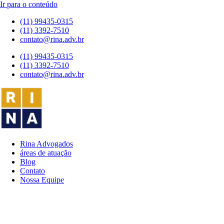
Ir para o conteúdo
(11) 99435-0315
(11) 3392-7510
contato@rina.adv.br
(11) 99435-0315
(11) 3392-7510
contato@rina.adv.br
Rina Advogados
áreas de atuação
Blog
Contato
Nossa Equipe