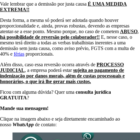
Vale lembrar que a demissão por justa causa
É UMA MEDIDA
EXTREMA!!
Desta forma, a mesma só poderá ser adotada quando houver
proporcionalidade e, ainda, provas robustas, devendo as empresas
atentar-se a esse ponto. Mesmo porque, no caso de cometem
ABUSO
,
há possibilidade de reversão pelo colaborador!!
E, nesse caso, o
mesmo terá direito a todas as verbas trabalhistas inerentes a uma
demissão sem justa causa, como aviso prévio, FGTS com a multa de
40% e
férias
proporcionais.
Além disso, caso essa reversão ocorra através de
PROCESSO
JUDICIAL
, a empresa poderá estar
sujeita ao pagamento de
indenização por danos morais, além de custas processuais e
honorários, o que irá lhe gerar mais custos.
Ficou com alguma dúvida? Quer uma
consulta jurídica
GRATUITA
?
Mande sua mensagem!
Clique na imagem abaixo e seja diretamente encaminhado ao
nosso
WhatsApp
de contato: