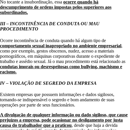
No tocante a insubordinação, essa
ocorre quando há
descumprimento de ordens impostas pelos superiores aos
subordinados.
III – INCONTINÊNCIA DE CONDUTA OU MAU
PROCEDIMENTO
Ocorre incontinência de conduta quando há algum tipo de
comportamento sexual inapropriado no ambiente empresarial
,
como por exemplo, gestos obscenos, nudez, acesso a materiais
pornográficos, em máquinas corporativas durante o expediente de
trabalho e assédio sexual. Já o mau procedimento está relacionado as
condutas imorais ou desrespeitosas como bullying, machismo e
racismo.
IV – VIOLAÇÃO DE SEGREDO DA EMPRESA
Existem empresas que possuem informações e dados sigilosos,
tornando-se indispensável o segredo e bom andamento de suas
operações por parte de seus funcionários.
A divulgação de qualquer informação ou dado sigiloso, que cause
prejuízos a empresa, pode ocasionar no desligamento por justa
causa do trabalhador que a praticou
, desde que haja a devida