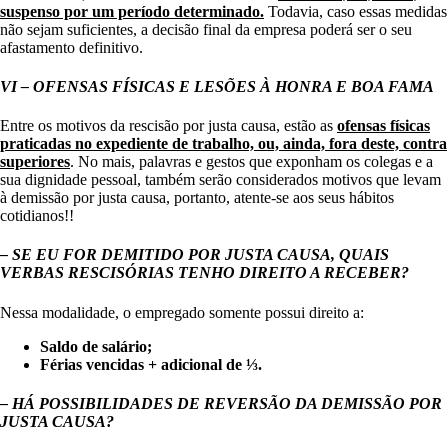
suspenso por um período determinado.
Todavia, caso essas medidas
não sejam suficientes, a decisão final da empresa poderá ser o seu
afastamento definitivo.
VI – OFENSAS FÍSICAS E LESÕES À HONRA E BOA FAMA
Entre os motivos da rescisão por justa causa, estão as
ofensas físicas
praticadas no expediente de trabalho, ou, ainda, fora deste, contra
superiores
. No mais, palavras e gestos que exponham os colegas e a
sua dignidade pessoal, também serão considerados motivos que levam
à demissão por justa causa, portanto, atente-se aos seus hábitos
cotidianos!!
– SE EU FOR DEMITIDO POR JUSTA CAUSA, QUAIS
VERBAS RESCISÓRIAS TENHO DIREITO A RECEBER?
Nessa modalidade, o empregado somente possui direito a:
Saldo de salário;
Férias vencidas + adicional de
⅓
.
– HÁ POSSIBILIDADES DE REVERSÃO DA DEMISSÃO POR
JUSTA CAUSA?