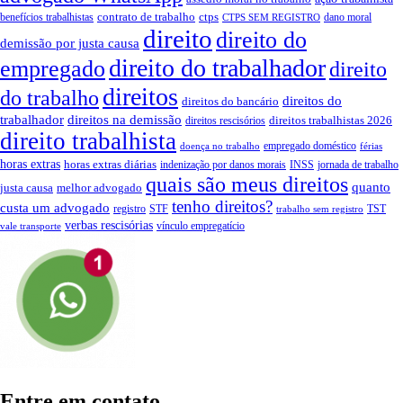
contrato de trabalho
ctps
benefícios trabalhistas
dano moral
CTPS SEM REGISTRO
direito
direito do
demissão por justa causa
direito do trabalhador
empregado
direito
direitos
do trabalho
direitos do
direitos do bancário
trabalhador
direitos na demissão
direitos trabalhistas 2026
direitos rescisórios
direito trabalhista
empregado doméstico
doença no trabalho
férias
horas extras
horas extras diárias
indenização por danos morais
INSS
jornada de trabalho
quais são meus direitos
quanto
justa causa
melhor advogado
tenho direitos?
custa um advogado
registro
STF
TST
trabalho sem registro
verbas rescisórias
vínculo empregatício
vale transporte
Entre em contato