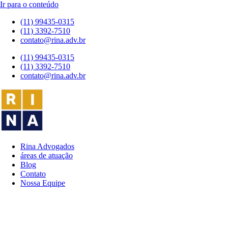
Ir para o conteúdo
(11) 99435-0315
(11) 3392-7510
contato@rina.adv.br
(11) 99435-0315
(11) 3392-7510
contato@rina.adv.br
Rina Advogados
áreas de atuação
Blog
Contato
Nossa Equipe