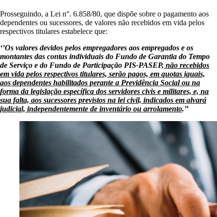
Prosseguindo, a Lei n°. 6.858/80, que dispõe sobre o pagamento aos
dependentes ou sucessores, de valores não recebidos em vida pelos
respectivos titulares estabelece que:
‘’Os valores devidos pelos empregadores aos empregados e os
montantes das contas individuais do Fundo de Garantia do Tempo
de Serviço e do Fundo de Participação PIS-PASEP
, não recebidos
em vida pelos respectivos titulares, serão pagos, em quotas iguais,
aos dependentes habilitados perante a Previdência Social ou na
forma da legislação específica dos servidores civis e militares, e, na
sua falta, aos sucessores previstos na lei civil, indicados em alvará
judicial, independentemente de inventário ou arrolamento
.’’