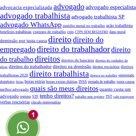
advogado
advogado especialista
advocacia especializada
advogado trabalhista
advogado trabalhista SP
advogado WhatsApp
assédio moral no trabalho
ação trabalhista
contrato de trabalho
ctps
benefícios trabalhistas
dano moral
CTPS SEM REGISTRO
direito
direito do
demissão por justa causa
direito do trabalhador
empregado
direito
direitos
do trabalho
direitos do bancário
direitos do cuidador de
direitos do trabalhador
direitos na demissão
direitos
direitos rescisórios
idoso
direito trabalhista
trabalhistas 2026
empregado
doença no trabalho
horas extras
horas extras diárias
justa causa
doméstico
INSS
jornada de trabalho
férias
quais são meus direitos
quanto custa um
melhor advogado
tenho direitos?
advogado
registro
STF
TST
trabalho sem registro
vale transporte
verbas rescisórias
vínculo empregatício