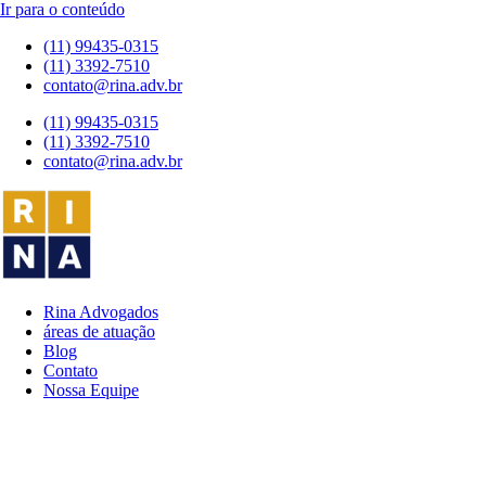
Ir para o conteúdo
(11) 99435-0315
(11) 3392-7510
contato@rina.adv.br
(11) 99435-0315
(11) 3392-7510
contato@rina.adv.br
Rina Advogados
áreas de atuação
Blog
Contato
Nossa Equipe