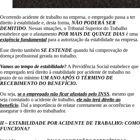
Ocorrendo acidente de trabalho na empresa, o empregado passa a ter
direito à estabilidade e, desta forma,
NÃO PODERÁ SER
DEMITIDO
. Nessas situações, o Tribunal Superior do Trabalho
estabelece que o afastamento
POR MAIS DE QUINZE DIAS
é uma
exigência fundamental
para a autorização da estabilidade na empresa.
Esse direito também
SE ESTENDE
quando há comprovação de
doença profissional gerada no trabalho.
Vamos ao tempo de estabilidade?
A Previdência Social estabelece que
o empregado terá direito à estabilidade por acidente de trabalho no
prazo de no mínimo
UM ANO APÓS O TÉRMINO DE
RECEBIMENTO DO BENEFÍCIO.
Ou seja,
se o empregado não ficar afastado pelo INSS
, mesmo que
seja constatado o acidente de trabalho,
ele não terá direito ao
benefício
. Daí a importância de relatar corretamente as ocorrências e
assegurar o direito ao trabalhador.
II – ESTABILIDADE POR ACIDENTE DE TRABALHO: COMO
FUNCIONA?