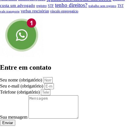
tenho direitos?
custa um advogado
registro
STF
TST
trabalho sem registro
verbas rescisórias
vínculo empregatício
vale transporte
Entre em contato
Seu nome (obrigatório)
Seu e-mail (obrigatório)
Telefone (obrigatório)
Sua mensagem
Enviar