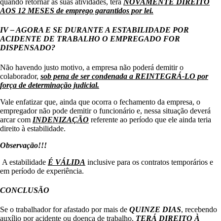
quando retornar às suas atividades, terá
NOVAMENTE DIREITO
AOS 12 MESES de emprego garantidos por lei.
IV – AGORA E SE DURANTE A ESTABILIDADE POR
ACIDENTE DE TRABALHO O EMPREGADO FOR
DISPENSADO?
Não havendo justo motivo, a empresa não poderá demitir o
colaborador,
sob pena de ser condenada a REINTEGRÁ-LO por
força de determinação judicial.
Vale enfatizar que, ainda que ocorra o fechamento da empresa, o
empregador não pode demitir o funcionário e, nessa situação deverá
arcar com
INDENIZAÇÃO
referente ao período que ele ainda teria
direito à estabilidade.
Observação!!!
A estabilidade
É VÁLIDA
inclusive para os contratos temporários e
em período de experiência.
CONCLUSÃO
Se o trabalhador for afastado por mais de
QUINZE DIAS
, recebendo
auxílio por acidente ou doença de trabalho,
TERÁ DIREITO À