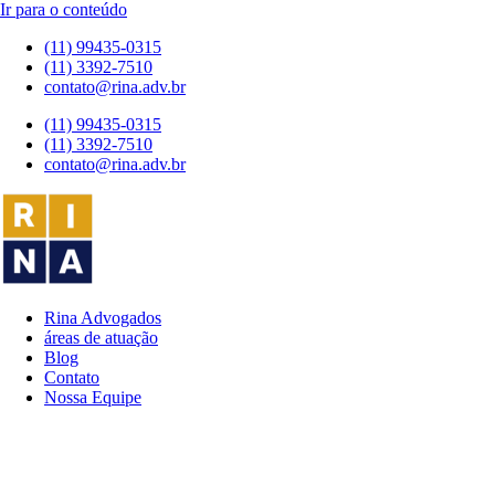
Ir para o conteúdo
(11) 99435-0315
(11) 3392-7510
contato@rina.adv.br
(11) 99435-0315
(11) 3392-7510
contato@rina.adv.br
Rina Advogados
áreas de atuação
Blog
Contato
Nossa Equipe