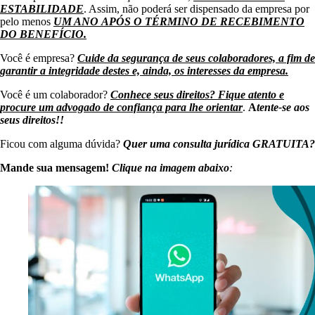
ESTABILIDADE
. Assim, não poderá ser dispensado da empresa por
pelo menos
UM ANO
APÓS O TÉRMINO DE RECEBIMENTO
DO BENEFÍCIO.
Você é empresa?
Cuide da segurança de seus colaboradores, a fim de
garantir a integridade destes e, ainda, os interesses da empresa.
Você é um colaborador?
Conhece seus direitos? Fique atento e
procure um advogado de confiança para lhe orientar
.
A
tente-se aos
seus direitos!!
Ficou com alguma dúvida?
Quer uma consulta jurídica GRATUITA?
Mande sua mensagem!
Clique na imagem abaixo
: