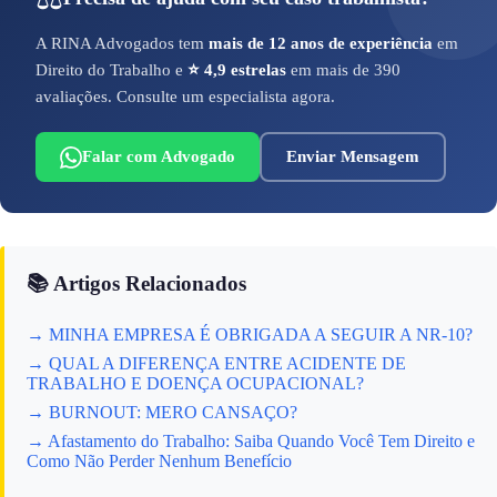
A RINA Advogados tem
mais de 12 anos de experiência
em
Direito do Trabalho e
⭐ 4,9 estrelas
em mais de 390
avaliações. Consulte um especialista agora.
Falar com Advogado
Enviar Mensagem
📚 Artigos Relacionados
→ MINHA EMPRESA É OBRIGADA A SEGUIR A NR-10?
→ QUAL A DIFERENÇA ENTRE ACIDENTE DE
TRABALHO E DOENÇA OCUPACIONAL?
→ BURNOUT: MERO CANSAÇO?
→ Afastamento do Trabalho: Saiba Quando Você Tem Direito e
Como Não Perder Nenhum Benefício