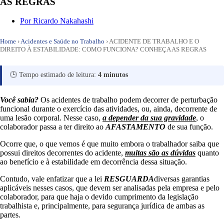
AS REGRAS
Por
Ricardo Nakahashi
Home
›
Acidentes e Saúde no Trabalho
›
ACIDENTE DE TRABALHO E O
DIREITO À ESTABILIDADE: COMO FUNCIONA? CONHEÇA AS REGRAS
🕒 Tempo estimado de leitura:
4 minutos
Você sabia?
Os acidentes de trabalho podem decorrer de perturbação
funcional durante o exercício das atividades, ou, ainda, decorrente de
uma lesão corporal. Nesse caso,
a depender da sua gravidade
, o
colaborador passa a ter direito ao
AFASTAMENTO
de sua função.
Ocorre que, o que vemos é que muito embora o trabalhador saiba que
possui direitos decorrentes do acidente,
muitas são as dúvidas
quanto
ao benefício e à estabilidade em decorrência dessa situação.
Contudo, vale enfatizar que a lei
RESGUARDA
diversas garantias
aplicáveis nesses casos, que devem ser analisadas pela empresa e pelo
colaborador, para que haja o devido cumprimento da legislação
trabalhista e, principalmente, para segurança jurídica de ambas as
partes.