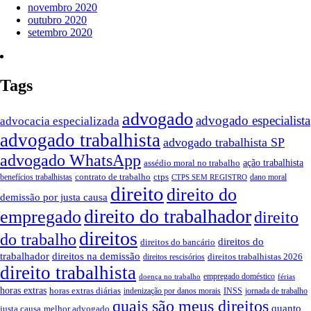
novembro 2020
outubro 2020
setembro 2020
Tags
advogado
advogado especialista
advocacia especializada
advogado trabalhista
advogado trabalhista SP
advogado WhatsApp
ação trabalhista
assédio moral no trabalho
contrato de trabalho
ctps
benefícios trabalhistas
dano moral
CTPS SEM REGISTRO
direito
direito do
demissão por justa causa
direito do trabalhador
empregado
direito
direitos
do trabalho
direitos do
direitos do bancário
trabalhador
direitos na demissão
direitos trabalhistas 2026
direitos rescisórios
direito trabalhista
empregado doméstico
doença no trabalho
férias
horas extras
horas extras diárias
indenização por danos morais
INSS
jornada de trabalho
quais são meus direitos
quanto
justa causa
melhor advogado