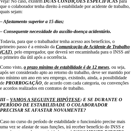
Veja! No caso, existem
DUAS CONDIÇÕES ESPECÍFICAS
para
que o colaborador tenha direito à estabilidade por acidente de trabalho,
quais sejam:
– Afastamento superior a 15 dias;
– Consequente necessidade do auxílio-doença acidentário.
Todavia, para que o trabalhador tenha acesso aos benefícios, o
primeiro passo é a emissão da
Comunicação de Acidente de Trabalho
(CAT)
,
pelo empregador, que deverá ser encaminhada para o INSS até
o primeiro dia útil após a ocorrência.
Como visto,
o prazo mínimo de estabilidade é de 12 meses
, ou seja,
após ser considerado apto ao retorno do trabalho, deve ser mantido por
no mínimo um ano em seu emprego, existindo, ainda, a possibilidade
de
PRORROGAÇÃO
,
de acordo com cada categoria, ou convenções
e acordos realizados em contratos de trabalho.
III –
VAMOS A SEGUINTE HIPÓTESE
: E SE DURANTE O
PERÍODO DE ESTABILIDADE O COLABORADOR
PRECISAR SE AFASTAR NOVAMENTE?
Caso no curso do período de estabilidade o funcionário precise mais
uma vez se afastar de suas funções, irá receber benefício do INSS e