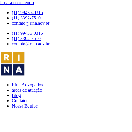
Ir para o conteúdo
(11) 99435-0315
(11) 3392-7510
contato@rina.adv.br
(11) 99435-0315
(11) 3392-7510
contato@rina.adv.br
Rina Advogados
áreas de atuação
Blog
Contato
Nossa Equipe