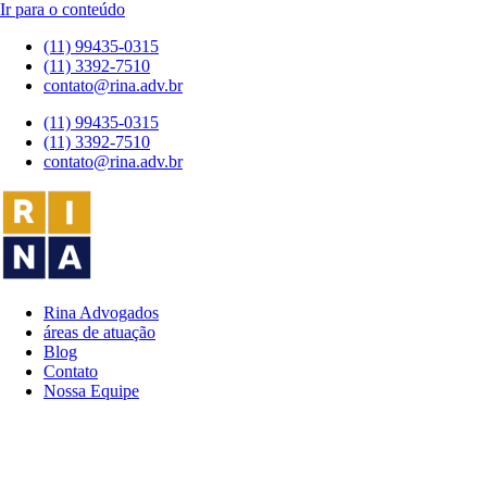
Ir para o conteúdo
(11) 99435-0315
(11) 3392-7510
contato@rina.adv.br
(11) 99435-0315
(11) 3392-7510
contato@rina.adv.br
Rina Advogados
áreas de atuação
Blog
Contato
Nossa Equipe