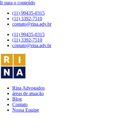
Ir para o conteúdo
(11) 99435-0315
(11) 3392-7510
contato@rina.adv.br
(11) 99435-0315
(11) 3392-7510
contato@rina.adv.br
Rina Advogados
áreas de atuação
Blog
Contato
Nossa Equipe