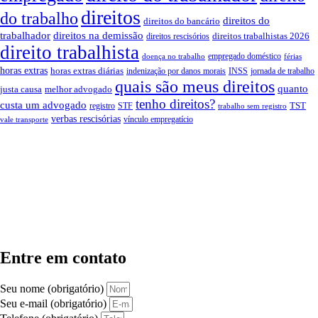
direitos
do trabalho
direitos do
direitos do bancário
trabalhador
direitos na demissão
direitos trabalhistas 2026
direitos rescisórios
direito trabalhista
empregado doméstico
doença no trabalho
férias
horas extras
horas extras diárias
indenização por danos morais
INSS
jornada de trabalho
quais são meus direitos
quanto
justa causa
melhor advogado
tenho direitos?
custa um advogado
TST
registro
STF
trabalho sem registro
verbas rescisórias
vínculo empregatício
vale transporte
Entre em contato
Seu nome (obrigatório)
Seu e-mail (obrigatório)