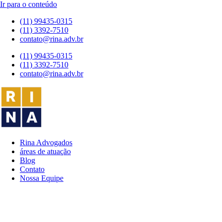
Ir para o conteúdo
(11) 99435-0315
(11) 3392-7510
contato@rina.adv.br
(11) 99435-0315
(11) 3392-7510
contato@rina.adv.br
Rina Advogados
áreas de atuação
Blog
Contato
Nossa Equipe