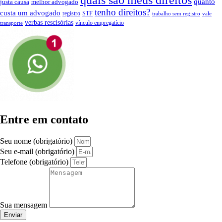
quanto
justa causa
melhor advogado
tenho direitos?
custa um advogado
registro
STF
trabalho sem registro
vale
verbas rescisórias
vínculo empregatício
transporte
Entre em contato
Seu nome (obrigatório)
Seu e-mail (obrigatório)
Telefone (obrigatório)
Sua mensagem
Enviar