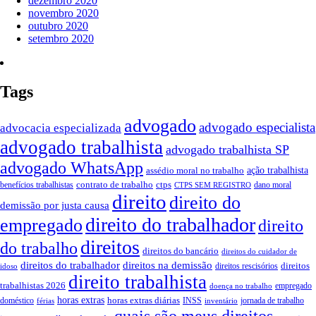
dezembro 2020
novembro 2020
outubro 2020
setembro 2020
Tags
advogado
advogado especialista
advocacia especializada
advogado trabalhista
advogado trabalhista SP
advogado WhatsApp
assédio moral no trabalho
ação trabalhista
contrato de trabalho
ctps
benefícios trabalhistas
dano moral
CTPS SEM REGISTRO
direito
direito do
demissão por justa causa
direito do trabalhador
empregado
direito
direitos
do trabalho
direitos do bancário
direitos do cuidador de
direitos do trabalhador
direitos na demissão
direitos
direitos rescisórios
idoso
direito trabalhista
trabalhistas 2026
empregado
doença no trabalho
horas extras
horas extras diárias
doméstico
INSS
jornada de trabalho
férias
inventário
quais são meus direitos