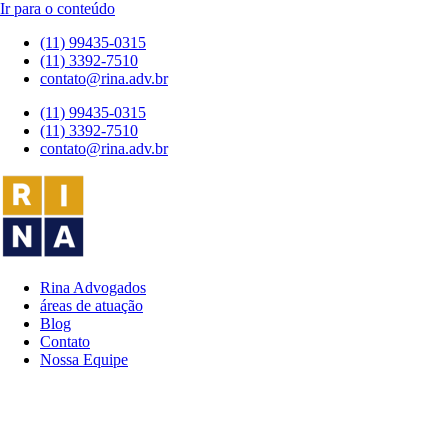
Ir para o conteúdo
(11) 99435-0315
(11) 3392-7510
contato@rina.adv.br
(11) 99435-0315
(11) 3392-7510
contato@rina.adv.br
Rina Advogados
áreas de atuação
Blog
Contato
Nossa Equipe