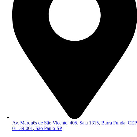
Av. Marquês de São Vicente, 405, Sala 1315, Barra Funda, CEP
01139-001, São Paulo-SP