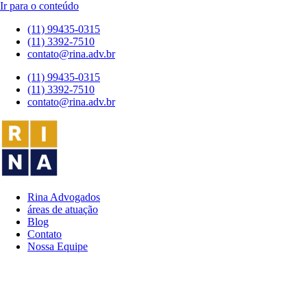
Ir para o conteúdo
(11) 99435-0315
(11) 3392-7510
contato@rina.adv.br
(11) 99435-0315
(11) 3392-7510
contato@rina.adv.br
Rina Advogados
áreas de atuação
Blog
Contato
Nossa Equipe