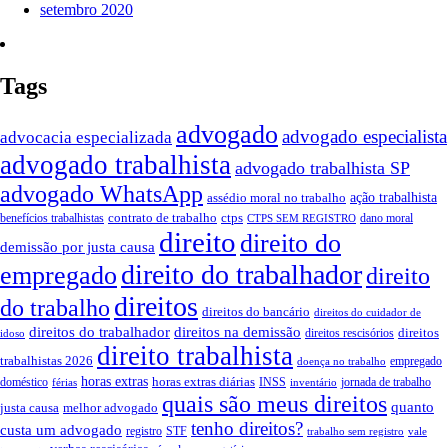
setembro 2020
Tags
advogado
advogado especialista
advocacia especializada
advogado trabalhista
advogado trabalhista SP
advogado WhatsApp
assédio moral no trabalho
ação trabalhista
contrato de trabalho
ctps
benefícios trabalhistas
dano moral
CTPS SEM REGISTRO
direito
direito do
demissão por justa causa
direito do trabalhador
empregado
direito
direitos
do trabalho
direitos do bancário
direitos do cuidador de
direitos do trabalhador
direitos na demissão
direitos
direitos rescisórios
idoso
direito trabalhista
trabalhistas 2026
empregado
doença no trabalho
horas extras
horas extras diárias
doméstico
INSS
jornada de trabalho
férias
inventário
quais são meus direitos
quanto
justa causa
melhor advogado
tenho direitos?
custa um advogado
registro
STF
trabalho sem registro
vale