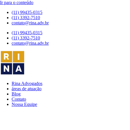
Ir para o conteúdo
(11) 99435-0315
(11) 3392-7510
contato@rina.adv.br
(11) 99435-0315
(11) 3392-7510
contato@rina.adv.br
Rina Advogados
áreas de atuação
Blog
Contato
Nossa Equipe