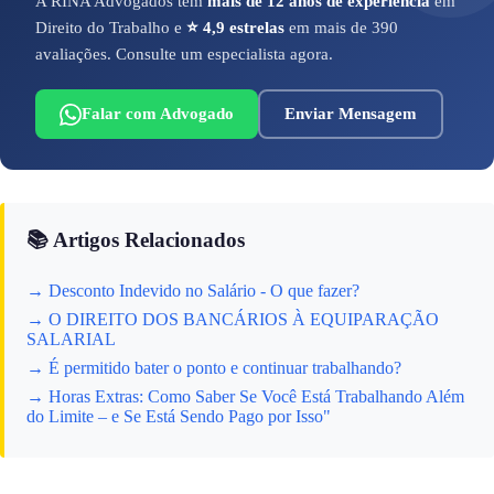
A RINA Advogados tem
mais de 12 anos de experiência
em
Direito do Trabalho e
⭐ 4,9 estrelas
em mais de 390
avaliações. Consulte um especialista agora.
Falar com Advogado
Enviar Mensagem
📚 Artigos Relacionados
→ Desconto Indevido no Salário - O que fazer?
→ O DIREITO DOS BANCÁRIOS À EQUIPARAÇÃO
SALARIAL
→ É permitido bater o ponto e continuar trabalhando?
→ Horas Extras: Como Saber Se Você Está Trabalhando Além
do Limite – e Se Está Sendo Pago por Isso"