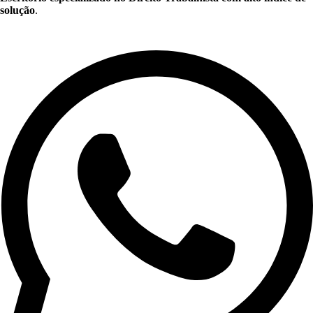
solução
.