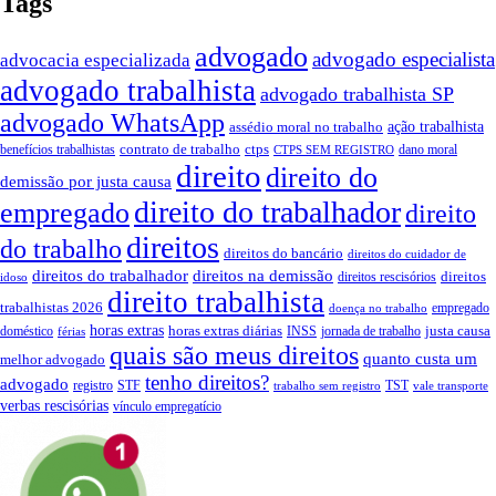
Tags
advogado
advogado especialista
advocacia especializada
advogado trabalhista
advogado trabalhista SP
advogado WhatsApp
assédio moral no trabalho
ação trabalhista
contrato de trabalho
ctps
benefícios trabalhistas
dano moral
CTPS SEM REGISTRO
direito
direito do
demissão por justa causa
direito do trabalhador
empregado
direito
direitos
do trabalho
direitos do bancário
direitos do cuidador de
direitos do trabalhador
direitos na demissão
direitos
direitos rescisórios
idoso
direito trabalhista
trabalhistas 2026
empregado
doença no trabalho
horas extras
horas extras diárias
justa causa
doméstico
INSS
jornada de trabalho
férias
quais são meus direitos
quanto custa um
melhor advogado
tenho direitos?
advogado
registro
STF
TST
trabalho sem registro
vale transporte
verbas rescisórias
vínculo empregatício