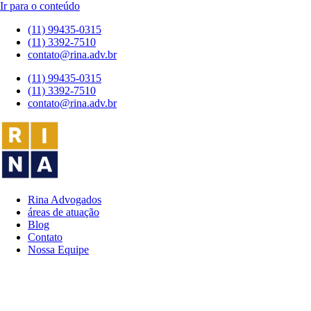
Ir para o conteúdo
(11) 99435-0315
(11) 3392-7510
contato@rina.adv.br
(11) 99435-0315
(11) 3392-7510
contato@rina.adv.br
Rina Advogados
áreas de atuação
Blog
Contato
Nossa Equipe