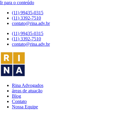
Ir para o conteúdo
(11) 99435-0315
(11) 3392-7510
contato@rina.adv.br
(11) 99435-0315
(11) 3392-7510
contato@rina.adv.br
Rina Advogados
áreas de atuação
Blog
Contato
Nossa Equipe