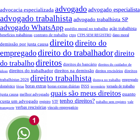
advogado
advogado especialista
advocacia especializada
advogado trabalhista
advogado trabalhista SP
advogado WhatsApp
assédio moral no trabalho
ação trabalhista
contrato de trabalho
ctps
benefícios trabalhistas
dano moral
CTPS SEM REGISTRO
direito
direito do
demissão por justa causa
direito do trabalhador
empregado
direito
direitos
do trabalho
direitos do bancário
direitos do cuidador de
direitos do trabalhador
direitos na demissão
direitos
direitos rescisórios
idoso
direito trabalhista
trabalhistas 2026
empregado
doença no trabalho
horas extras
horas extras diárias
doméstico
INSS
jornada de trabalho
férias
inventário
quais são meus direitos
quanto
justa causa
melhor advogado
tenho direitos?
custa um advogado
registro
STF
trabalho sem registro
vale
verbas rescisórias
vínculo empregatício
transporte