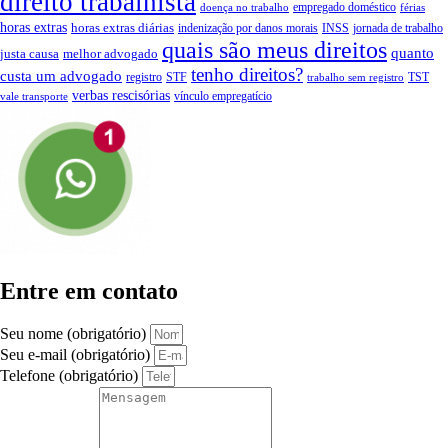
direito trabalhista
empregado doméstico
doença no trabalho
férias
horas extras
horas extras diárias
indenização por danos morais
INSS
jornada de trabalho
quais são meus direitos
quanto
justa causa
melhor advogado
tenho direitos?
custa um advogado
registro
STF
TST
trabalho sem registro
verbas rescisórias
vínculo empregatício
vale transporte
Entre em contato
Seu nome (obrigatório)
Seu e-mail (obrigatório)
Telefone (obrigatório)