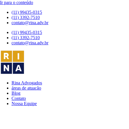
Ir para o conteúdo
(11) 99435-0315
(11) 3392-7510
contato@rina.adv.br
(11) 99435-0315
(11) 3392-7510
contato@rina.adv.br
Rina Advogados
áreas de atuação
Blog
Contato
Nossa Equipe