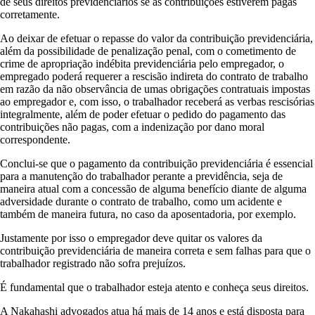
de seus direitos previdenciários se as contribuições estiverem pagas
corretamente.
Ao deixar de efetuar o repasse do valor da contribuição previdenciária,
além da possibilidade de penalização penal, com o cometimento de
crime de apropriação indébita previdenciária pelo empregador, o
empregado poderá requerer a rescisão indireta do contrato de trabalho
em razão da não observância de umas obrigações contratuais impostas
ao empregador e, com isso, o trabalhador receberá as verbas rescisórias
integralmente, além de poder efetuar o pedido do pagamento das
contribuições não pagas, com a indenização por dano moral
correspondente.
Conclui-se que o pagamento da contribuição previdenciária é essencial
para a manutenção do trabalhador perante a previdência, seja de
maneira atual com a concessão de alguma benefício diante de alguma
adversidade durante o contrato de trabalho, como um acidente e
também de maneira futura, no caso da aposentadoria, por exemplo.
Justamente por isso o empregador deve quitar os valores da
contribuição previdenciária de maneira correta e sem falhas para que o
trabalhador registrado não sofra prejuízos.
É fundamental que o trabalhador esteja atento e conheça seus direitos.
A Nakahashi advogados atua há mais de 14 anos e está disposta para