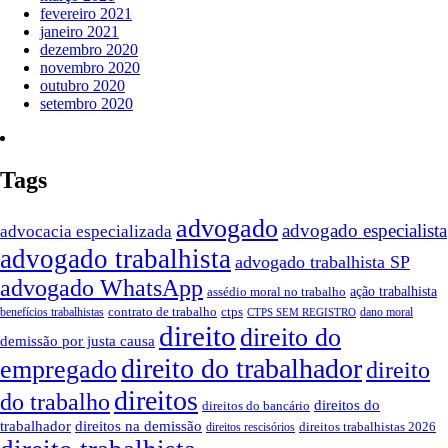
fevereiro 2021
janeiro 2021
dezembro 2020
novembro 2020
outubro 2020
setembro 2020
Tags
advogado
advogado especialista
advocacia especializada
advogado trabalhista
advogado trabalhista SP
advogado WhatsApp
ação trabalhista
assédio moral no trabalho
contrato de trabalho
ctps
benefícios trabalhistas
dano moral
CTPS SEM REGISTRO
direito
direito do
demissão por justa causa
direito do trabalhador
empregado
direito
direitos
do trabalho
direitos do
direitos do bancário
trabalhador
direitos na demissão
direitos trabalhistas 2026
direitos rescisórios