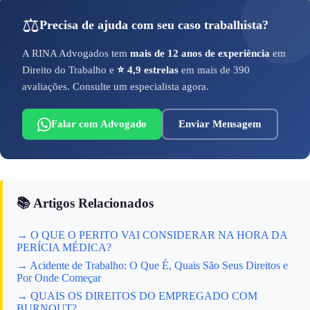
⚖️
Precisa de ajuda com seu caso trabalhista?
A RINA Advogados tem
mais de 12 anos de experiência
em
Direito do Trabalho e
⭐ 4,9 estrelas
em mais de 390
avaliações. Consulte um especialista agora.
Falar com Advogado
Enviar Mensagem
📚 Artigos Relacionados
→ O QUE O PERITO VAI CONSIDERAR NA HORA DA
PERÍCIA MÉDICA?
→ Acidente de Trabalho: O Que É, Quais São Seus Direitos e
Por Onde Começar
→ QUAIS OS DIREITOS DO EMPREGADO COM
BURNOUT?