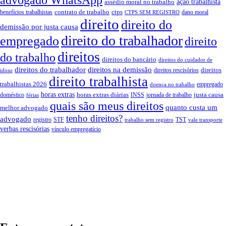
assédio moral no trabalho
ação trabalhista
contrato de trabalho
ctps
benefícios trabalhistas
dano moral
CTPS SEM REGISTRO
direito
direito do
demissão por justa causa
direito do trabalhador
empregado
direito
direitos
do trabalho
direitos do bancário
direitos do cuidador de
direitos do trabalhador
direitos na demissão
direitos
direitos rescisórios
idoso
direito trabalhista
trabalhistas 2026
empregado
doença no trabalho
horas extras
horas extras diárias
justa causa
doméstico
INSS
jornada de trabalho
férias
quais são meus direitos
quanto custa um
melhor advogado
tenho direitos?
advogado
registro
STF
TST
trabalho sem registro
vale transporte
verbas rescisórias
vínculo empregatício