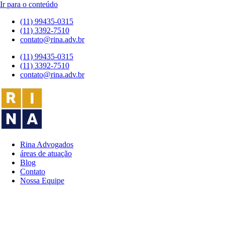
Ir para o conteúdo
(11) 99435-0315
(11) 3392-7510
contato@rina.adv.br
(11) 99435-0315
(11) 3392-7510
contato@rina.adv.br
Rina Advogados
áreas de atuação
Blog
Contato
Nossa Equipe