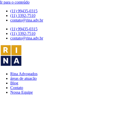
Ir para o conteúdo
(11) 99435-0315
(11) 3392-7510
contato@rina.adv.br
(11) 99435-0315
(11) 3392-7510
contato@rina.adv.br
Rina Advogados
áreas de atuação
Blog
Contato
Nossa Equipe