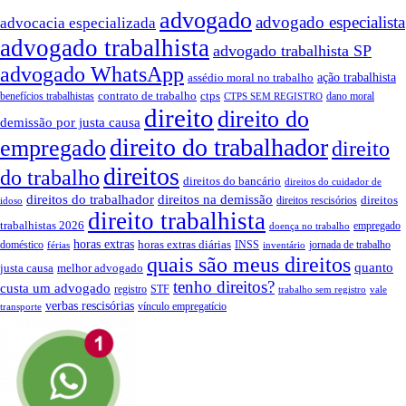
advogado
advogado especialista
advocacia especializada
advogado trabalhista
advogado trabalhista SP
advogado WhatsApp
assédio moral no trabalho
ação trabalhista
contrato de trabalho
ctps
benefícios trabalhistas
dano moral
CTPS SEM REGISTRO
direito
direito do
demissão por justa causa
direito do trabalhador
empregado
direito
direitos
do trabalho
direitos do bancário
direitos do cuidador de
direitos do trabalhador
direitos na demissão
direitos
direitos rescisórios
idoso
direito trabalhista
trabalhistas 2026
empregado
doença no trabalho
horas extras
horas extras diárias
doméstico
INSS
jornada de trabalho
férias
inventário
quais são meus direitos
quanto
justa causa
melhor advogado
tenho direitos?
custa um advogado
registro
STF
trabalho sem registro
vale
verbas rescisórias
vínculo empregatício
transporte