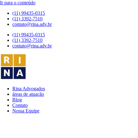
Ir para o conteúdo
(11) 99435-0315
(11) 3392-7510
contato@rina.adv.br
(11) 99435-0315
(11) 3392-7510
contato@rina.adv.br
Rina Advogados
áreas de atuação
Blog
Contato
Nossa Equipe