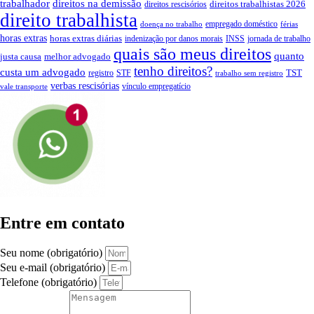
trabalhador
direitos na demissão
direitos trabalhistas 2026
direitos rescisórios
direito trabalhista
empregado doméstico
doença no trabalho
férias
horas extras
horas extras diárias
indenização por danos morais
INSS
jornada de trabalho
quais são meus direitos
quanto
justa causa
melhor advogado
tenho direitos?
custa um advogado
TST
registro
STF
trabalho sem registro
verbas rescisórias
vínculo empregatício
vale transporte
Entre em contato
Seu nome (obrigatório)
Seu e-mail (obrigatório)
Telefone (obrigatório)