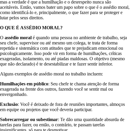
mas a verdade é que a humilhação e o desrespeito nunca são
aceitáveis. Então, vamos bater um papo sobre o que é o assédio moral,
como identificá-lo e, principalmente, o que fazer para se proteger e
lutar pelos seus direitos.
O QUE É ASSÉDIO MORAL?
O
assédio moral
é quando uma pessoa no ambiente de trabalho, seja
seu chefe, supervisor ou até mesmo um colega, te trata de forma
repetida e sistemática com atitudes que te prejudicam emocional ou
psicologicamente. Isso pode vir em forma de humilhações, críticas
exageradas, isolamento, ou até piadas maldosas. O objetivo (mesmo
que não declarado) é te desestabilizar e te fazer sentir inferior.
Alguns exemplos de assédio moral no trabalho incluem:
Humilhações em público
: Seu chefe te chama atenção de forma
exagerada na frente dos outros, fazendo você se sentir mal ou
envergonhado.
Exclusão
: Você é deixado de fora de reuniões importantes, almoços
em equipe ou projetos que você deveria participar.
Sobrecarregar ou subestimar
: Te dão uma quantidade absurda de
tarefas para fazer, ou então, o contrário, te passam tarefas
insignificantes, só para te desmotivar.