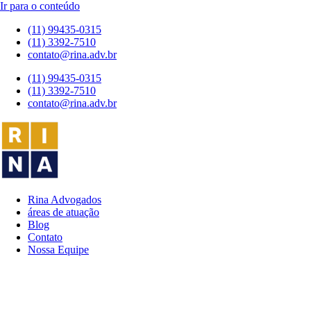
Ir para o conteúdo
(11) 99435-0315
(11) 3392-7510
contato@rina.adv.br
(11) 99435-0315
(11) 3392-7510
contato@rina.adv.br
Rina Advogados
áreas de atuação
Blog
Contato
Nossa Equipe