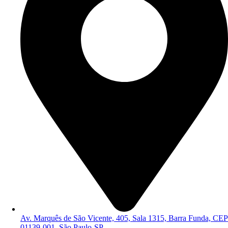
Av. Marquês de São Vicente, 405, Sala 1315, Barra Funda, CEP
01139-001, São Paulo-SP