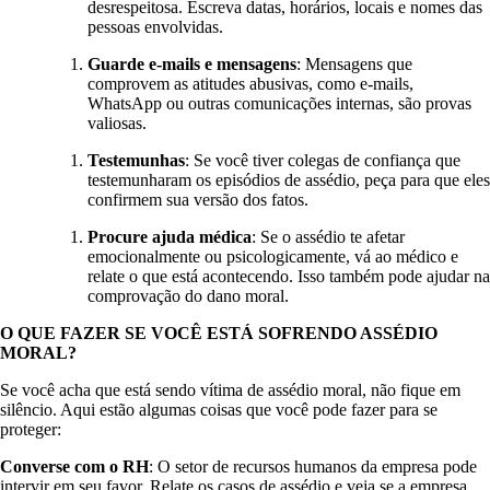
desrespeitosa. Escreva datas, horários, locais e nomes das
pessoas envolvidas.
Guarde e-mails e mensagens
: Mensagens que
comprovem as atitudes abusivas, como e-mails,
WhatsApp ou outras comunicações internas, são provas
valiosas.
Testemunhas
: Se você tiver colegas de confiança que
testemunharam os episódios de assédio, peça para que eles
confirmem sua versão dos fatos.
Procure ajuda médica
: Se o assédio te afetar
emocionalmente ou psicologicamente, vá ao médico e
relate o que está acontecendo. Isso também pode ajudar na
comprovação do dano moral.
O QUE FAZER SE VOCÊ ESTÁ SOFRENDO ASSÉDIO
MORAL?
Se você acha que está sendo vítima de assédio moral, não fique em
silêncio. Aqui estão algumas coisas que você pode fazer para se
proteger:
Converse com o RH
: O setor de recursos humanos da empresa pode
intervir em seu favor. Relate os casos de assédio e veja se a empresa