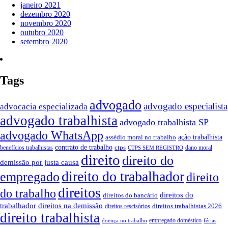
janeiro 2021
dezembro 2020
novembro 2020
outubro 2020
setembro 2020
Tags
advogado
advogado especialista
advocacia especializada
advogado trabalhista
advogado trabalhista SP
advogado WhatsApp
ação trabalhista
assédio moral no trabalho
contrato de trabalho
ctps
benefícios trabalhistas
dano moral
CTPS SEM REGISTRO
direito
direito do
demissão por justa causa
direito do trabalhador
empregado
direito
direitos
do trabalho
direitos do
direitos do bancário
trabalhador
direitos na demissão
direitos trabalhistas 2026
direitos rescisórios
direito trabalhista
empregado doméstico
doença no trabalho
férias