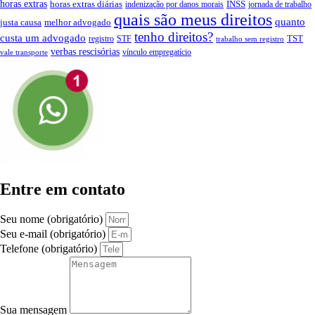
horas extras
INSS
horas extras diárias
indenização por danos morais
jornada de trabalho
quais são meus direitos
quanto
justa causa
melhor advogado
tenho direitos?
custa um advogado
TST
registro
STF
trabalho sem registro
verbas rescisórias
vínculo empregatício
vale transporte
Entre em contato
Seu nome (obrigatório)
Seu e-mail (obrigatório)
Telefone (obrigatório)
Sua mensagem