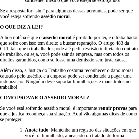
suficiente, mesmo que você esteja se esforçando?
Se a resposta for “sim” para algumas dessas perguntas, pode ser que
você esteja sofrendo
assédio moral
.
O QUE DIZ A LEI?
A boa notícia é que o
assédio moral
é proibido por lei, e o trabalhador
que sofre com isso tem direito a buscar reparação. O artigo 483 da
CLT fala que o trabalhador pode até pedir rescisão indireta do contrato
de trabalho, ou seja, você pode sair da empresa, mas com todos os
direitos garantidos, como se fosse uma demissão sem justa causa.
Além disso, a Justiça do Trabalho costuma reconhecer o dano moral
causado pelo assédio, e a empresa pode ser condenada a pagar uma
indenização. Ninguém deve suportar humilhações e maus-tratos no
trabalho!
COMO PROVAR O ASSÉDIO MORAL?
Se você está sofrendo assédio moral, é importante
reunir provas
para
que a justiça reconheça sua situação. Aqui vão algumas dicas de como
se proteger:
Anote tudo
: Mantenha um registro das situações em que
você foi humilhado, ameaçado ou tratado de forma