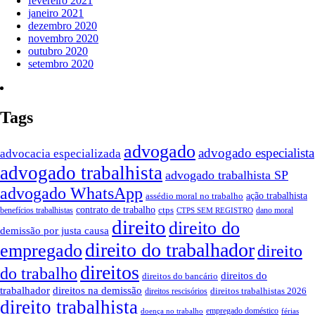
fevereiro 2021
janeiro 2021
dezembro 2020
novembro 2020
outubro 2020
setembro 2020
Tags
advogado
advogado especialista
advocacia especializada
advogado trabalhista
advogado trabalhista SP
advogado WhatsApp
ação trabalhista
assédio moral no trabalho
contrato de trabalho
ctps
benefícios trabalhistas
dano moral
CTPS SEM REGISTRO
direito
direito do
demissão por justa causa
direito do trabalhador
empregado
direito
direitos
do trabalho
direitos do
direitos do bancário
trabalhador
direitos na demissão
direitos trabalhistas 2026
direitos rescisórios
direito trabalhista
empregado doméstico
doença no trabalho
férias