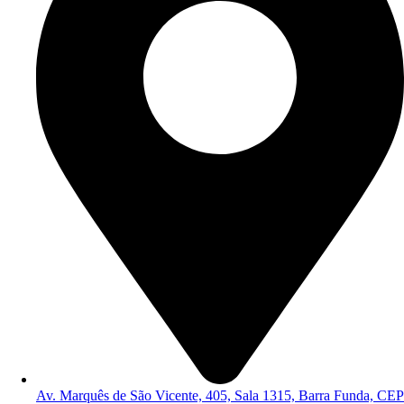
Av. Marquês de São Vicente, 405, Sala 1315, Barra Funda, CEP