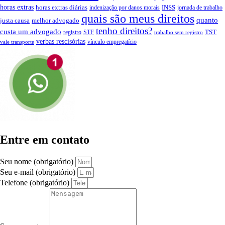
horas extras
INSS
horas extras diárias
indenização por danos morais
jornada de trabalho
quais são meus direitos
quanto
justa causa
melhor advogado
tenho direitos?
custa um advogado
TST
registro
STF
trabalho sem registro
verbas rescisórias
vínculo empregatício
vale transporte
Entre em contato
Seu nome (obrigatório)
Seu e-mail (obrigatório)
Telefone (obrigatório)