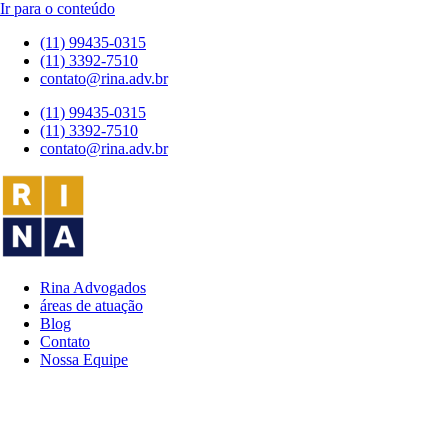
Ir para o conteúdo
(11) 99435-0315
(11) 3392-7510
contato@rina.adv.br
(11) 99435-0315
(11) 3392-7510
contato@rina.adv.br
Rina Advogados
áreas de atuação
Blog
Contato
Nossa Equipe