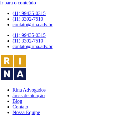
Ir para o conteúdo
(11) 99435-0315
(11) 3392-7510
contato@rina.adv.br
(11) 99435-0315
(11) 3392-7510
contato@rina.adv.br
Rina Advogados
áreas de atuação
Blog
Contato
Nossa Equipe