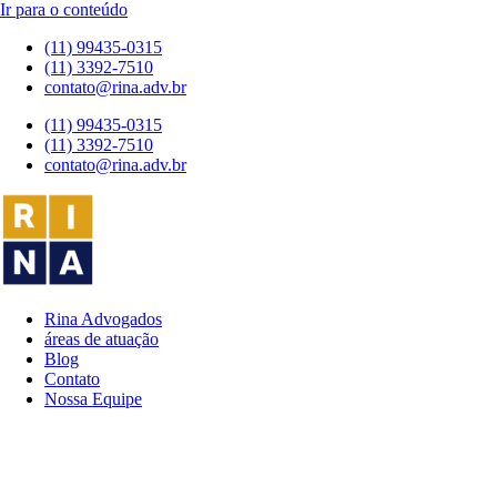
Ir para o conteúdo
(11) 99435-0315
(11) 3392-7510
contato@rina.adv.br
(11) 99435-0315
(11) 3392-7510
contato@rina.adv.br
Rina Advogados
áreas de atuação
Blog
Contato
Nossa Equipe