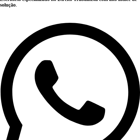
solução
.