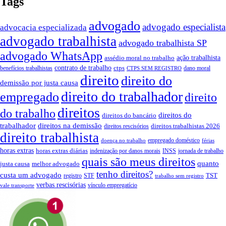
Tags
advogado
advogado especialista
advocacia especializada
advogado trabalhista
advogado trabalhista SP
advogado WhatsApp
ação trabalhista
assédio moral no trabalho
contrato de trabalho
ctps
benefícios trabalhistas
dano moral
CTPS SEM REGISTRO
direito
direito do
demissão por justa causa
direito do trabalhador
empregado
direito
direitos
do trabalho
direitos do
direitos do bancário
trabalhador
direitos na demissão
direitos trabalhistas 2026
direitos rescisórios
direito trabalhista
empregado doméstico
doença no trabalho
férias
horas extras
horas extras diárias
indenização por danos morais
INSS
jornada de trabalho
quais são meus direitos
quanto
justa causa
melhor advogado
tenho direitos?
custa um advogado
TST
registro
STF
trabalho sem registro
verbas rescisórias
vínculo empregatício
vale transporte