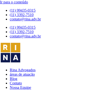
Ir para o conteúdo
(11) 99435-0315
(11) 3392-7510
contato@rina.adv.br
(11) 99435-0315
(11) 3392-7510
contato@rina.adv.br
Rina Advogados
áreas de atuação
Blog
Contato
Nossa Equipe