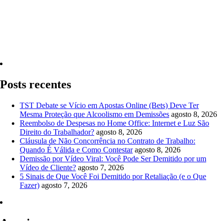
Quero Consultar Agora
Posts recentes
TST Debate se Vício em Apostas Online (Bets) Deve Ter
Mesma Proteção que Alcoolismo em Demissões
agosto 8, 2026
Reembolso de Despesas no Home Office: Internet e Luz São
Direito do Trabalhador?
agosto 8, 2026
Cláusula de Não Concorrência no Contrato de Trabalho:
Quando É Válida e Como Contestar
agosto 8, 2026
Demissão por Vídeo Viral: Você Pode Ser Demitido por um
Vídeo de Cliente?
agosto 7, 2026
5 Sinais de Que Você Foi Demitido por Retaliação (e o Que
Fazer)
agosto 7, 2026