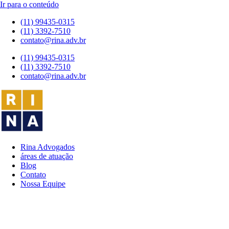
Ir para o conteúdo
(11) 99435-0315
(11) 3392-7510
contato@rina.adv.br
(11) 99435-0315
(11) 3392-7510
contato@rina.adv.br
Rina Advogados
áreas de atuação
Blog
Contato
Nossa Equipe