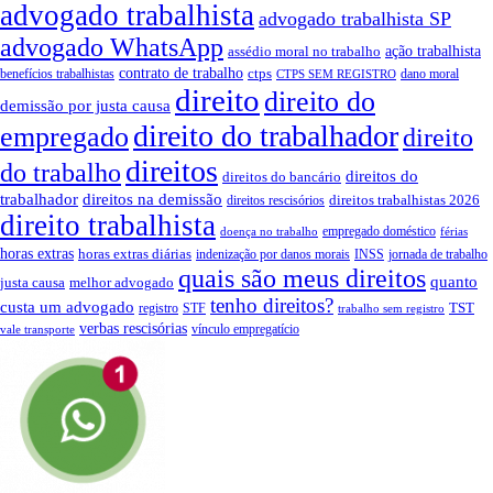
advogado trabalhista
advogado trabalhista SP
advogado WhatsApp
ação trabalhista
assédio moral no trabalho
contrato de trabalho
ctps
benefícios trabalhistas
dano moral
CTPS SEM REGISTRO
direito
direito do
demissão por justa causa
direito do trabalhador
empregado
direito
direitos
do trabalho
direitos do
direitos do bancário
trabalhador
direitos na demissão
direitos trabalhistas 2026
direitos rescisórios
direito trabalhista
empregado doméstico
doença no trabalho
férias
horas extras
horas extras diárias
indenização por danos morais
INSS
jornada de trabalho
quais são meus direitos
quanto
justa causa
melhor advogado
tenho direitos?
custa um advogado
TST
registro
STF
trabalho sem registro
verbas rescisórias
vínculo empregatício
vale transporte