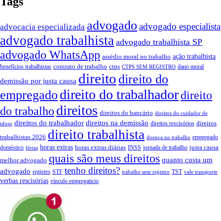
Tags
advogado
advogado especialista
advocacia especializada
advogado trabalhista
advogado trabalhista SP
advogado WhatsApp
assédio moral no trabalho
ação trabalhista
contrato de trabalho
ctps
benefícios trabalhistas
dano moral
CTPS SEM REGISTRO
direito
direito do
demissão por justa causa
direito do trabalhador
empregado
direito
direitos
do trabalho
direitos do bancário
direitos do cuidador de
direitos do trabalhador
direitos na demissão
direitos
direitos rescisórios
idoso
direito trabalhista
trabalhistas 2026
empregado
doença no trabalho
horas extras
horas extras diárias
justa causa
doméstico
INSS
jornada de trabalho
férias
quais são meus direitos
quanto custa um
melhor advogado
tenho direitos?
advogado
registro
STF
TST
trabalho sem registro
vale transporte
verbas rescisórias
vínculo empregatício