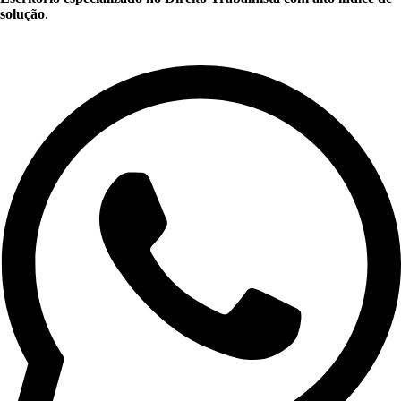
solução
.