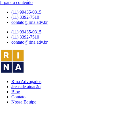
Ir para o conteúdo
(11) 99435-0315
(11) 3392-7510
contato@rina.adv.br
(11) 99435-0315
(11) 3392-7510
contato@rina.adv.br
Rina Advogados
áreas de atuação
Blog
Contato
Nossa Equipe