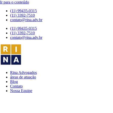
Ir para o conteúdo
(11) 99435-0315
(11) 3392-7510
contato@rina.adv.br
(11) 99435-0315
(11) 3392-7510
contato@rina.adv.br
Rina Advogados
áreas de atuação
Blog
Contato
Nossa Equipe