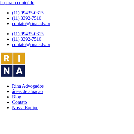
Ir para o conteúdo
(11) 99435-0315
(11) 3392-7510
contato@rina.adv.br
(11) 99435-0315
(11) 3392-7510
contato@rina.adv.br
Rina Advogados
áreas de atuação
Blog
Contato
Nossa Equipe