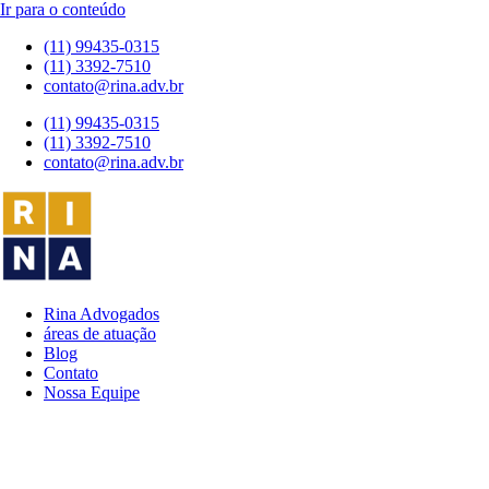
Ir para o conteúdo
(11) 99435-0315
(11) 3392-7510
contato@rina.adv.br
(11) 99435-0315
(11) 3392-7510
contato@rina.adv.br
Rina Advogados
áreas de atuação
Blog
Contato
Nossa Equipe