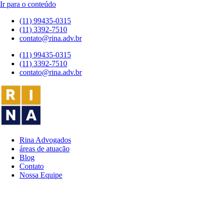
Ir para o conteúdo
(11) 99435-0315
(11) 3392-7510
contato@rina.adv.br
(11) 99435-0315
(11) 3392-7510
contato@rina.adv.br
Rina Advogados
áreas de atuação
Blog
Contato
Nossa Equipe