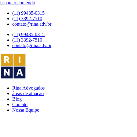
Ir para o conteúdo
(11) 99435-0315
(11) 3392-7510
contato@rina.adv.br
(11) 99435-0315
(11) 3392-7510
contato@rina.adv.br
Rina Advogados
áreas de atuação
Blog
Contato
Nossa Equipe