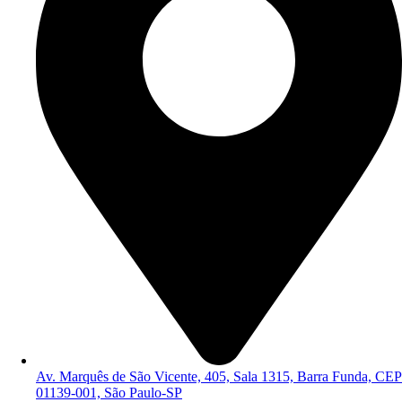
Av. Marquês de São Vicente, 405, Sala 1315, Barra Funda, CEP
01139-001, São Paulo-SP