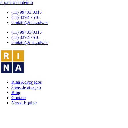
Ir para o conteúdo
(11) 99435-0315
(11) 3392-7510
contato@rina.adv.br
(11) 99435-0315
(11) 3392-7510
contato@rina.adv.br
Rina Advogados
áreas de atuação
Blog
Contato
Nossa Equipe