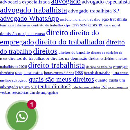
advogado
advogado especialista
advocacia especializada
advogado trabalhista
advogado trabalhista SP
advogado WhatsApp
assédio moral no trabalho
ação trabalhista
contrato de trabalho
ctps
benefícios trabalhistas
dano moral
CTPS SEM REGISTRO
direito
direito do
demissão por justa causa
direito do trabalhador
empregado
direito
direitos
do trabalho
direitos do bancário
direitos do cuidador de
direitos do trabalhador
direitos na demissão
direitos
direitos rescisórios
idoso
direito trabalhista
trabalhistas 2026
empregado
doença no trabalho
horas extras
horas extras diárias
justa causa
doméstico
INSS
jornada de trabalho
férias
quais são meus direitos
quanto custa um
melhor advogado
tenho direitos?
advogado
registro
STF
TST
trabalho sem registro
vale transporte
verbas rescisórias
vínculo empregatício