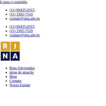
Ir para o conteúdo
(11) 99435-0315
(11) 3392-7510
contato@rina.adv.br
(11) 99435-0315
(11) 3392-7510
contato@rina.adv.br
Rina Advogados
áreas de atuação
Blog
Contato
Nossa Equipe