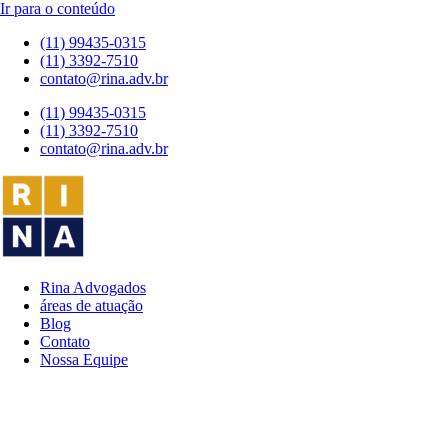
Ir para o conteúdo
(11) 99435-0315
(11) 3392-7510
contato@rina.adv.br
(11) 99435-0315
(11) 3392-7510
contato@rina.adv.br
Rina Advogados
áreas de atuação
Blog
Contato
Nossa Equipe