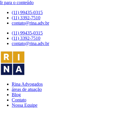
Ir para o conteúdo
(11) 99435-0315
(11) 3392-7510
contato@rina.adv.br
(11) 99435-0315
(11) 3392-7510
contato@rina.adv.br
Rina Advogados
áreas de atuação
Blog
Contato
Nossa Equipe