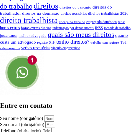
direitos
do trabalho
direitos do
direitos do bancário
trabalhador
direitos na demissão
direitos trabalhistas 2026
direitos rescisórios
direito trabalhista
empregado doméstico
doença no trabalho
férias
horas extras
INSS
horas extras diárias
indenização por danos morais
jornada de trabalho
quais são meus direitos
quanto
justa causa
melhor advogado
tenho direitos?
custa um advogado
TST
registro
STF
trabalho sem registro
verbas rescisórias
vínculo empregatício
vale transporte
Entre em contato
Seu nome (obrigatório)
Seu e-mail (obrigatório)
Telefone (obrigatório)