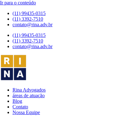
Ir para o conteúdo
(11) 99435-0315
(11) 3392-7510
contato@rina.adv.br
(11) 99435-0315
(11) 3392-7510
contato@rina.adv.br
Rina Advogados
áreas de atuação
Blog
Contato
Nossa Equipe