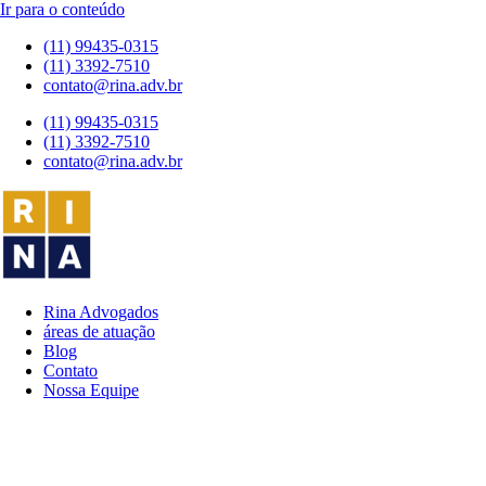
Ir para o conteúdo
(11) 99435-0315
(11) 3392-7510
contato@rina.adv.br
(11) 99435-0315
(11) 3392-7510
contato@rina.adv.br
Rina Advogados
áreas de atuação
Blog
Contato
Nossa Equipe