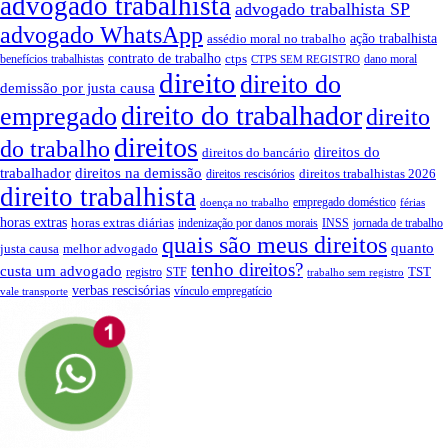
advogado trabalhista
advogado trabalhista SP
advogado WhatsApp
ação trabalhista
assédio moral no trabalho
contrato de trabalho
ctps
benefícios trabalhistas
dano moral
CTPS SEM REGISTRO
direito
direito do
demissão por justa causa
direito do trabalhador
empregado
direito
direitos
do trabalho
direitos do
direitos do bancário
trabalhador
direitos na demissão
direitos trabalhistas 2026
direitos rescisórios
direito trabalhista
empregado doméstico
doença no trabalho
férias
horas extras
horas extras diárias
indenização por danos morais
INSS
jornada de trabalho
quais são meus direitos
quanto
justa causa
melhor advogado
tenho direitos?
custa um advogado
TST
registro
STF
trabalho sem registro
verbas rescisórias
vínculo empregatício
vale transporte