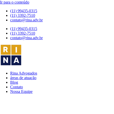
Ir para o conteúdo
(11) 99435-0315
(11) 3392-7510
contato@rina.adv.br
(11) 99435-0315
(11) 3392-7510
contato@rina.adv.br
Rina Advogados
áreas de atuação
Blog
Contato
Nossa Equipe