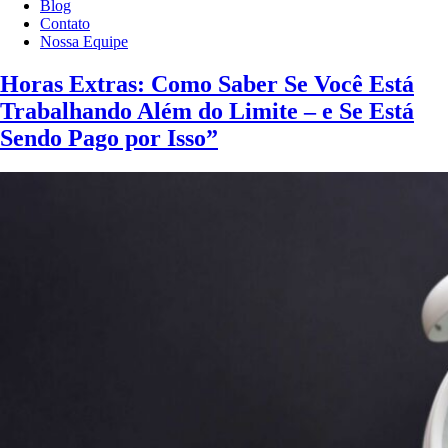
Blog
Contato
Nossa Equipe
Horas Extras: Como Saber Se Você Está
Trabalhando Além do Limite – e Se Está
Sendo Pago por Isso”