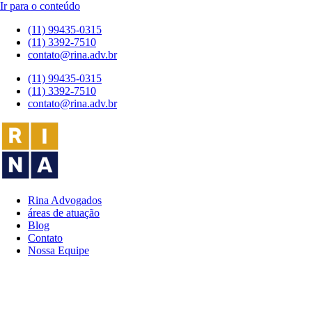
Ir para o conteúdo
(11) 99435-0315
(11) 3392-7510
contato@rina.adv.br
(11) 99435-0315
(11) 3392-7510
contato@rina.adv.br
Rina Advogados
áreas de atuação
Blog
Contato
Nossa Equipe