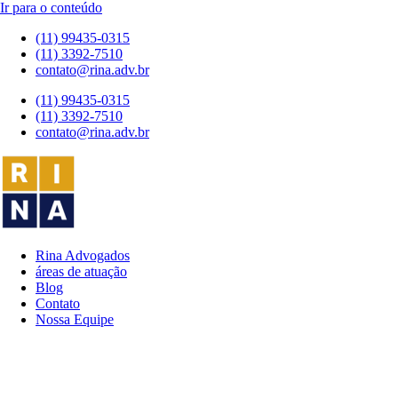
Ir para o conteúdo
(11) 99435-0315
(11) 3392-7510
contato@rina.adv.br
(11) 99435-0315
(11) 3392-7510
contato@rina.adv.br
Rina Advogados
áreas de atuação
Blog
Contato
Nossa Equipe