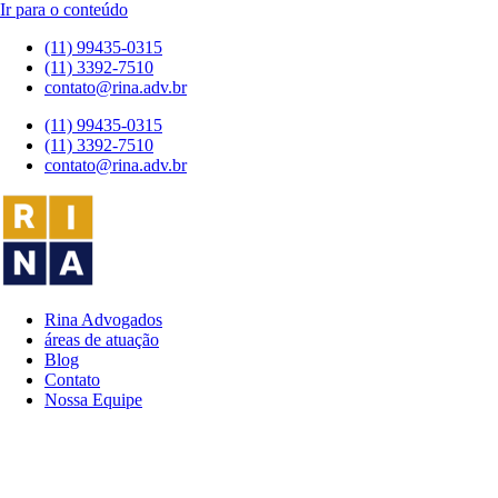
Ir para o conteúdo
(11) 99435-0315
(11) 3392-7510
contato@rina.adv.br
(11) 99435-0315
(11) 3392-7510
contato@rina.adv.br
Rina Advogados
áreas de atuação
Blog
Contato
Nossa Equipe