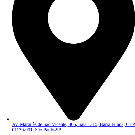
Av. Marquês de São Vicente, 405, Sala 1315, Barra Funda, CEP
01139-001, São Paulo-SP