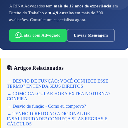
A RINA Advogados tem
mais de 12 anos de experiência
em
Direito do Trabalho e
⭐ 4,9 estrelas
em mais de 390
avaliações. Consulte um especialista agora.
Falar com Advogado
Enviar Mensagem
📚 Artigos Relacionados
→ DESVIO DE FUNÇÃO: VOCÊ CONHECE ESSE
TERMO? ENTENDA SEUS DIREITOS
→ COMO CALCULAR HORA EXTRA NOTURNA?
CONFIRA
→ Desvio de função - Como eu comprovo?
→ TENHO DIREITO AO ADICIONAL DE
INSALUBRIDADE? CONHEÇA SUAS REGRAS E
CÁLCULOS