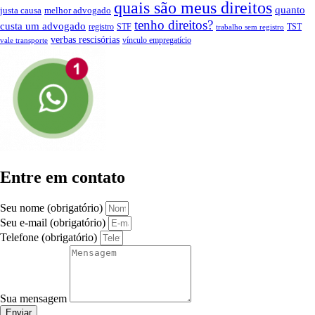
quais são meus direitos
quanto
justa causa
melhor advogado
tenho direitos?
custa um advogado
registro
STF
TST
trabalho sem registro
verbas rescisórias
vínculo empregatício
vale transporte
Entre em contato
Seu nome (obrigatório)
Seu e-mail (obrigatório)
Telefone (obrigatório)
Sua mensagem
Enviar