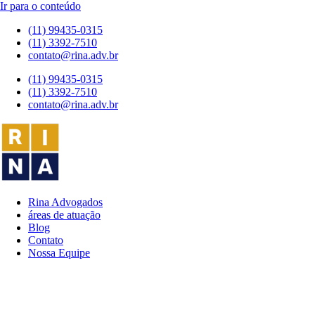
Ir para o conteúdo
(11) 99435-0315
(11) 3392-7510
contato@rina.adv.br
(11) 99435-0315
(11) 3392-7510
contato@rina.adv.br
Rina Advogados
áreas de atuação
Blog
Contato
Nossa Equipe