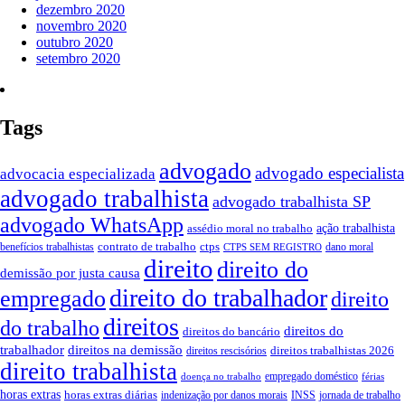
dezembro 2020
novembro 2020
outubro 2020
setembro 2020
Tags
advogado
advogado especialista
advocacia especializada
advogado trabalhista
advogado trabalhista SP
advogado WhatsApp
ação trabalhista
assédio moral no trabalho
contrato de trabalho
ctps
benefícios trabalhistas
dano moral
CTPS SEM REGISTRO
direito
direito do
demissão por justa causa
direito do trabalhador
empregado
direito
direitos
do trabalho
direitos do
direitos do bancário
trabalhador
direitos na demissão
direitos trabalhistas 2026
direitos rescisórios
direito trabalhista
empregado doméstico
doença no trabalho
férias
horas extras
horas extras diárias
indenização por danos morais
INSS
jornada de trabalho