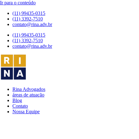
Ir para o conteúdo
(11) 99435-0315
(11) 3392-7510
contato@rina.adv.br
(11) 99435-0315
(11) 3392-7510
contato@rina.adv.br
Rina Advogados
áreas de atuação
Blog
Contato
Nossa Equipe