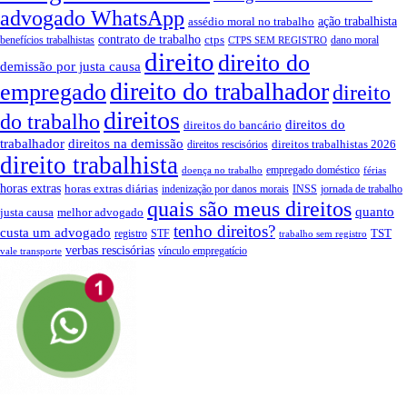
advogado WhatsApp
ação trabalhista
assédio moral no trabalho
contrato de trabalho
ctps
benefícios trabalhistas
dano moral
CTPS SEM REGISTRO
direito
direito do
demissão por justa causa
direito do trabalhador
empregado
direito
direitos
do trabalho
direitos do
direitos do bancário
trabalhador
direitos na demissão
direitos trabalhistas 2026
direitos rescisórios
direito trabalhista
empregado doméstico
doença no trabalho
férias
horas extras
horas extras diárias
indenização por danos morais
INSS
jornada de trabalho
quais são meus direitos
quanto
justa causa
melhor advogado
tenho direitos?
custa um advogado
TST
registro
STF
trabalho sem registro
verbas rescisórias
vínculo empregatício
vale transporte