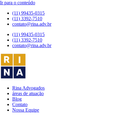
Ir para o conteúdo
(11) 99435-0315
(11) 3392-7510
contato@rina.adv.br
(11) 99435-0315
(11) 3392-7510
contato@rina.adv.br
Rina Advogados
áreas de atuação
Blog
Contato
Nossa Equipe