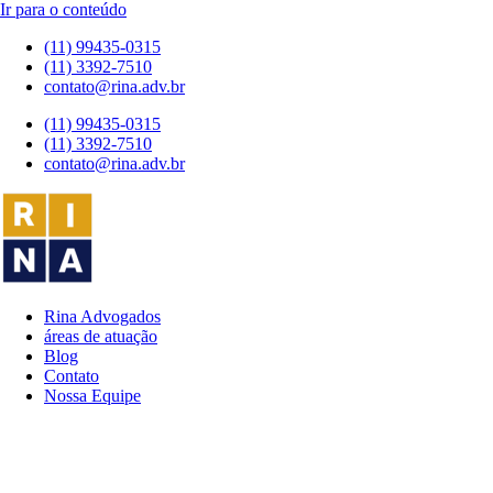
Ir para o conteúdo
(11) 99435-0315
(11) 3392-7510
contato@rina.adv.br
(11) 99435-0315
(11) 3392-7510
contato@rina.adv.br
Rina Advogados
áreas de atuação
Blog
Contato
Nossa Equipe