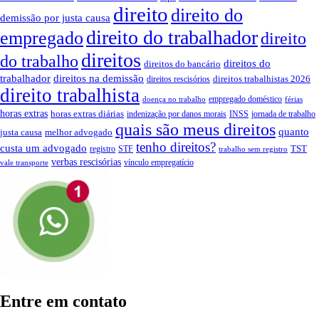
direito
direito do
demissão por justa causa
direito do trabalhador
empregado
direito
direitos
do trabalho
direitos do
direitos do bancário
trabalhador
direitos na demissão
direitos trabalhistas 2026
direitos rescisórios
direito trabalhista
empregado doméstico
doença no trabalho
férias
horas extras
horas extras diárias
indenização por danos morais
INSS
jornada de trabalho
quais são meus direitos
quanto
justa causa
melhor advogado
tenho direitos?
custa um advogado
TST
registro
STF
trabalho sem registro
verbas rescisórias
vínculo empregatício
vale transporte
Entre em contato