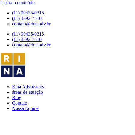
Ir para o conteúdo
(11) 99435-0315
(11) 3392-7510
contato@rina.adv.br
(11) 99435-0315
(11) 3392-7510
contato@rina.adv.br
Rina Advogados
áreas de atuação
Blog
Contato
Nossa Equipe