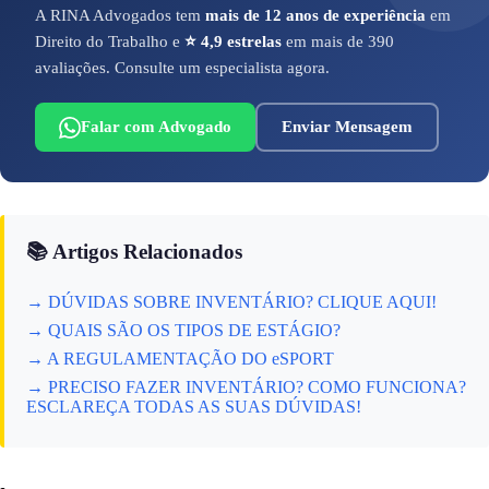
A RINA Advogados tem
mais de 12 anos de experiência
em
Direito do Trabalho e
⭐ 4,9 estrelas
em mais de 390
avaliações. Consulte um especialista agora.
Falar com Advogado
Enviar Mensagem
📚 Artigos Relacionados
→ DÚVIDAS SOBRE INVENTÁRIO? CLIQUE AQUI!
→ QUAIS SÃO OS TIPOS DE ESTÁGIO?
→ A REGULAMENTAÇÃO DO eSPORT
→ PRECISO FAZER INVENTÁRIO? COMO FUNCIONA?
ESCLAREÇA TODAS AS SUAS DÚVIDAS!