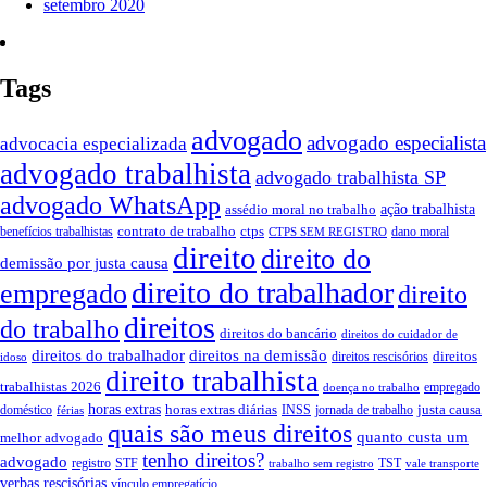
setembro 2020
Tags
advogado
advogado especialista
advocacia especializada
advogado trabalhista
advogado trabalhista SP
advogado WhatsApp
assédio moral no trabalho
ação trabalhista
contrato de trabalho
ctps
benefícios trabalhistas
dano moral
CTPS SEM REGISTRO
direito
direito do
demissão por justa causa
direito do trabalhador
empregado
direito
direitos
do trabalho
direitos do bancário
direitos do cuidador de
direitos do trabalhador
direitos na demissão
direitos
direitos rescisórios
idoso
direito trabalhista
trabalhistas 2026
empregado
doença no trabalho
horas extras
horas extras diárias
justa causa
doméstico
INSS
jornada de trabalho
férias
quais são meus direitos
quanto custa um
melhor advogado
tenho direitos?
advogado
registro
STF
TST
trabalho sem registro
vale transporte
verbas rescisórias
vínculo empregatício