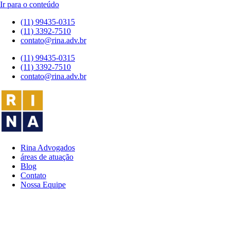
Ir para o conteúdo
(11) 99435-0315
(11) 3392-7510
contato@rina.adv.br
(11) 99435-0315
(11) 3392-7510
contato@rina.adv.br
Rina Advogados
áreas de atuação
Blog
Contato
Nossa Equipe