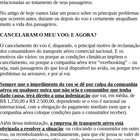
relacionadas ao tratamento de seus passageiros.
No artigo de hoje vamos falar um pouco sobre os principais problemas
que ocorrem antes, durante ou depois do voo e certamente atrapalham
muito a vida dos passageiros.
CANCELARAM O MEU VOO. E AGORA?
O cancelamento do voo é, disparado, o principal motivo de reclamação
dos consumidores do transporte aéreo comercial nacional. E os
motivos são vários: ou porque as condições climáticas impõem o
cancelamento, ou porque a companhia aérea teve “overbooking” – ou
seja, mais passageiros do que local disponível no avião, ou porque teve
problemas na aeronave, e por aí vai.
Sempre que o impedimento do voo se dê por culpa da companhia
aérea ou qualquer outra que não seja o consumidor que tenha
dado causa, terá direito a uma indenização
que vai, em média, de
R$ 1.250,00 a R$ 2.500,00, dependendo se o voo é nacional ou
internacional, com a obrigação do pagamento imediato (sem que a
companhia aérea coloque condições para o consumidor receber).
Além dessa indenização,
a empresa de transporte aéreo está
obrigada a resolver a situação
: ou colocando o consumidor em outro
voo, ou reembolsando-o, imediatamente, para que ele possa se valer de
outro voo em outra companhia ou, ainda, fornecendo-lhe outra opção