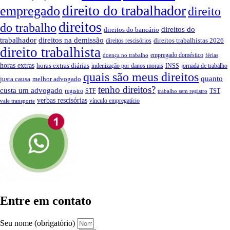
direito do trabalhador
empregado
direito
direitos
do trabalho
direitos do
direitos do bancário
trabalhador
direitos na demissão
direitos trabalhistas 2026
direitos rescisórios
direito trabalhista
empregado doméstico
doença no trabalho
férias
horas extras
horas extras diárias
indenização por danos morais
INSS
jornada de trabalho
quais são meus direitos
quanto
justa causa
melhor advogado
tenho direitos?
custa um advogado
registro
STF
TST
trabalho sem registro
verbas rescisórias
vínculo empregatício
vale transporte
Entre em contato
Seu nome (obrigatório)