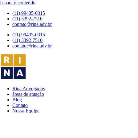
Ir para o conteúdo
(11) 99435-0315
(11) 3392-7510
contato@rina.adv.br
(11) 99435-0315
(11) 3392-7510
contato@rina.adv.br
Rina Advogados
áreas de atuação
Blog
Contato
Nossa Equipe