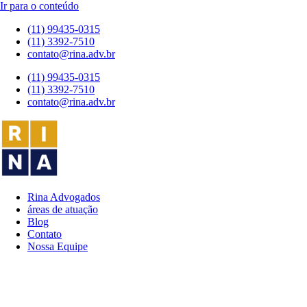
Ir para o conteúdo
(11) 99435-0315
(11) 3392-7510
contato@rina.adv.br
(11) 99435-0315
(11) 3392-7510
contato@rina.adv.br
Rina Advogados
áreas de atuação
Blog
Contato
Nossa Equipe